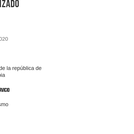
izado
020
e la república de
ia
RVICIO
ismo