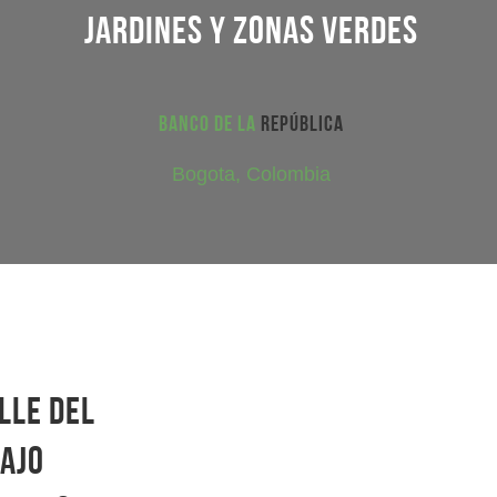
Jardines y zonas verdes
Banco de la
república
Bogota, Colombia
lle del
ajo