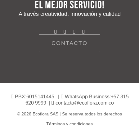
el mejor servicio!
A través creatividad, innovación y calidad
CONTACTO
PBX:6015141445 |
WhatsApp Business:+57 315
620 9999 |
contacto@ecoflora.com.co
© 2026 Ecoflora SAS | Se reserva todos los derechos
Términos y condiciones