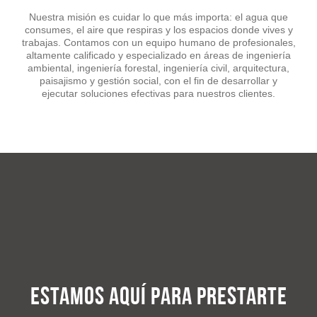
Nuestra misión es cuidar lo que más importa: el agua que
consumes, el aire que respiras y los espacios donde vives y
trabajas. Contamos con un equipo humano de profesionales,
altamente calificado y especializado en áreas de ingeniería
ambiental, ingeniería forestal, ingeniería civil, arquitectura,
paisajismo y gestión social, con el fin de desarrollar y
ejecutar soluciones efectivas para nuestros clientes.
Estamos aquí para prestarte